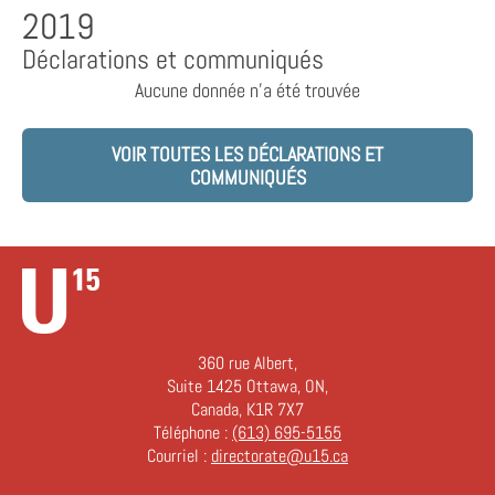
2019
Déclarations et communiqués
Aucune donnée n'a été trouvée
VOIR TOUTES LES DÉCLARATIONS ET
COMMUNIQUÉS
360 rue Albert,
Suite 1425 Ottawa, ON,
Canada, K1R 7X7
Téléphone :
(613) 695-5155
Courriel :
directorate@u15.ca