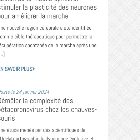
stimuler la plasticité des neurones
pour améliorer la marche
ne nouvelle région cérébrale a été identifiée
omme cible thérapeutique pour permettre la
écupération spontanée de la marche après une
...]
N SAVOIR PLUS
osté le
24 janvier 2024
Démêler la complexité des
bétacoronavirus chez les chauves-
souris
ne étude menée par des scientifiques de
’UdeM cartographie la dynamique évolutive et