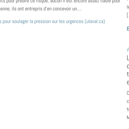
nts pour prédire ce risque, aucun n’est encore assez fiable pour
l
tienne, ils ont entrepris d’en concevoir un….
[
s pour soulager la pression sur les urgences (ulaval.ca)
E
P
C
c
t
M