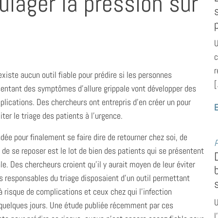
ulager la pression sur
U
c
r
’existe aucun
outil fiable pour prédire si les personnes
[
entant des symptômes d’allure grippale vont développer des
lications. Des chercheurs ont entrepris d’en créer un pour
E
liter le triage des patients à l’urgence.
ée pour finalement se faire dire de retourner chez soi, de
P
 de se reposer est le lot de bien des patients qui se présentent
e. Des chercheurs croient qu’il y aurait moyen de leur éviter
res responsables du triage disposaient d’un outil permettant
à risque de complications et ceux chez qui l’infection
U
 quelques jours. Une étude publiée récemment par ces
l