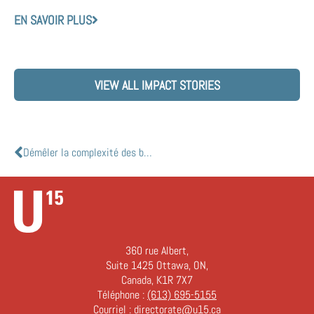
EN SAVOIR PLUS
VIEW ALL IMPACT STORIES
Démêler la complexité des bétacoronavirus chez les chauves-souris
360 rue Albert,
Suite 1425 Ottawa, ON,
Canada, K1R 7X7
Téléphone :
(613) 695-5155
Courriel :
directorate@u15.ca