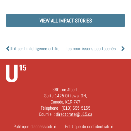
VIEW ALL IMPACT STORIES
Utiliser l’intelligence artificielle pour éliminer l’arriéré de chirurgie élective pendant la pandémie de COVID-19
Les nourrissons peu touchés par la COVID-19
360 rue Albert,
Suite 1425 Ottawa, ON,
Canada, K1R 7X7
Téléphone :
(613) 695-5155
Courriel :
directorate@u15.ca
Politique d’accessibilité
Politique de confidentialité