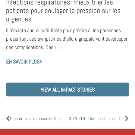
Infections respiratoires: mieux trier les
patients pour soulager la pression sur les
urgences
Il n’existe aucun outil fiable pour prédire si les personnes
présentant des symptômes d’allure grippale vont développer
des complications. Des [...]
EN SAVOIR PLUS
VIEW ALL IMPACT STORIES
Plus de frottis nasaux? Des chercheurs de lUniversité de Toronto développent un test précis de la COVID-19 en cinq minutes
COVID-19 : Des chercheurs de McGill suivent la course mondiale au vaccin