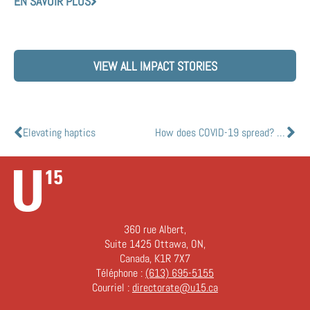
EN SAVOIR PLUS
VIEW ALL IMPACT STORIES
Elevating haptics
How does COVID-19 spread? U of T infectious disease expert breaks down the latest research
360 rue Albert,
Suite 1425 Ottawa, ON,
Canada, K1R 7X7
Téléphone :
(613) 695-5155
Courriel :
directorate@u15.ca