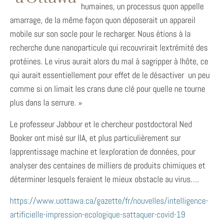
humaines, un processus quon appelle
amarrage, de la même façon quon déposerait un appareil
mobile sur son socle pour le recharger. Nous étions à la
recherche dune nanoparticule qui recouvrirait lextrémité des
protéines. Le virus aurait alors du mal à sagripper à lhôte, ce
qui aurait essentiellement pour effet de le désactiver  un peu
comme si on limait les crans dune clé pour quelle ne tourne
plus dans la serrure. »
Le professeur Jabbour et le chercheur postdoctoral Ned
Booker ont misé sur lIA, et plus particulièrement sur
lapprentissage machine et lexploration de données, pour
analyser des centaines de milliers de produits chimiques et
déterminer lesquels feraient le mieux obstacle au virus….
https://www.uottawa.ca/gazette/fr/nouvelles/intelligence-
artificielle-impression-ecologique-sattaquer-covid-19