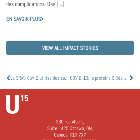
des complications. Des [...]
EN SAVOIR PLUS
VIEW ALL IMPACT STORIES
Le SRAS-CoV-2 utilise des sucres pour envahir les cellules humaines, selon une nouvelle étude
COVID-19: la protéine S liée aux problèmes cérébrovasculaires
360 rue Albert,
Suite 1425 Ottawa, ON,
Canada, K1R 7X7