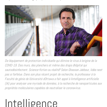
De léquipement de protection individuelle qui élimine le virus à lorigine de la
COVID-19. Des murs, des planchers et même des draps dhôpital qui
sautodésinfectent. Science-fiction ou réalité? Selon Ghassan Jabbour, lidée nest
pas si farfelue. Dans son plus récent projet de recherche, le professeur à la
Faculté de génie de lUniversité dOttawa a fait appel à lintelligence artificielle
(IA) pour analyser une myriade de données, à la recherche de nanoparticules aux
propriétés moléculaires capables de neutraliser le coronavirus.
Intelligence