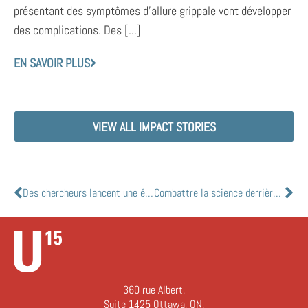
présentant des symptômes d’allure grippale vont développer
des complications. Des [...]
EN SAVOIR PLUS
VIEW ALL IMPACT STORIES
Des chercheurs lancent une étude sur l’absorption et l’efficacité du vaccin contre la COVID-19 dans les populations urbaines vulnérables
Combattre la science derrière les effets à long terme de la COVID-19
360 rue Albert,
Suite 1425 Ottawa, ON,