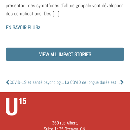
présentant des symptômes d’allure grippale vont développer
des complications. Des [...]
EN SAVOIR PLUS
VIEW ALL IMPACT STORIES
COVID-19 et santé psychologique: risquez-vous d’avoir des séquelles post-pandémiques?
La COVID de longue durée est liée à une baisse du taux d’oxygène dans le cerveau, à des problèmes cognitifs et à des symptômes psychiatriques
360 rue Albert,
Suite 1425 Ottawa, ON,