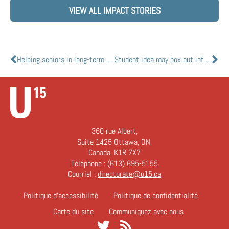
VIEW ALL IMPACT STORIES
Helping seniors in long-term care combat social isolation during COVID-19
Student idea may box out infection during intubation
360 rue Albert,
Suite 1425 Ottawa, ON,
Canada, K1R 7X7
Téléphone :
(613) 695-5155
Courriel :
directorate@u15.ca
Politique d’accessibilité
Politique de confidentialité
Carte du site
Communiquez avec nous