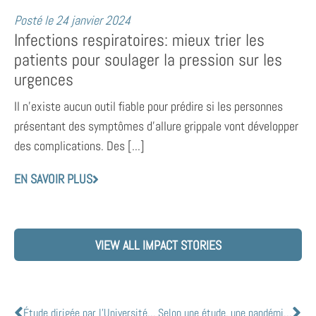
Posté le
24 janvier 2024
Infections respiratoires: mieux trier les
patients pour soulager la pression sur les
urgences
Il n’existe aucun outil fiable pour prédire si les personnes
présentant des symptômes d’allure grippale vont développer
des complications. Des [...]
EN SAVOIR PLUS
VIEW ALL IMPACT STORIES
Étude dirigée par l’Université McMaster sur la réponse immunitaire au COVID-19 dans les communautés sud-asiatiques
Selon une étude, une pandémie souligne la nécessité de lutter contre l’épuisement professionnel des médecins.