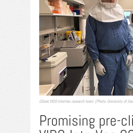
USask VIDO-InterVac research team. (Photo: University of S
Promising pre-cl