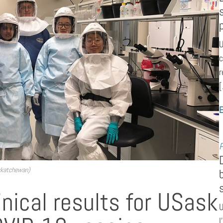
U
c
r
[
E
P
askatchewan)
inical results for USask
U
l