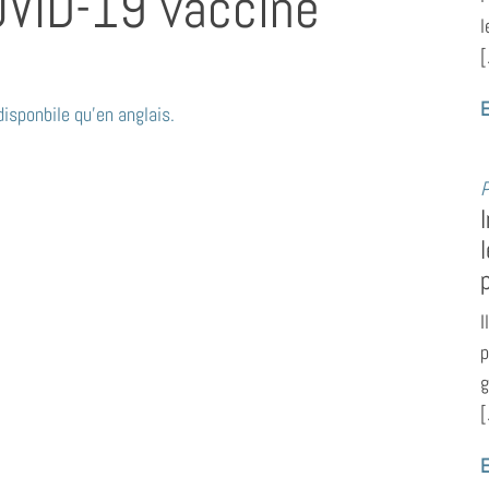
OVID-19 vaccine
l
[
E
isponbile qu’en anglais.
P
I
p
g
[
E