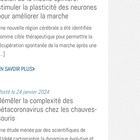
stimuler la plasticité des neurones
pour améliorer la marche
ne nouvelle région cérébrale a été identifiée
omme cible thérapeutique pour permettre la
écupération spontanée de la marche après une
...]
N SAVOIR PLUS
osté le
24 janvier 2024
Démêler la complexité des
bétacoronavirus chez les chauves-
souris
ne étude menée par des scientifiques de
’UdeM cartographie la dynamique évolutive et