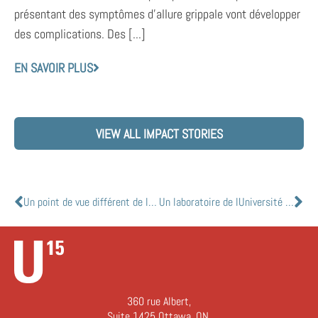
présentant des symptômes d’allure grippale vont développer
des complications. Des [...]
EN SAVOIR PLUS
VIEW ALL IMPACT STORIES
Un point de vue différent de la COVID-19
Un laboratoire de lUniversité de Calgary poursuit la recherche pour le vaccin et les traitements de la COVID-19
360 rue Albert,
Suite 1425 Ottawa, ON,