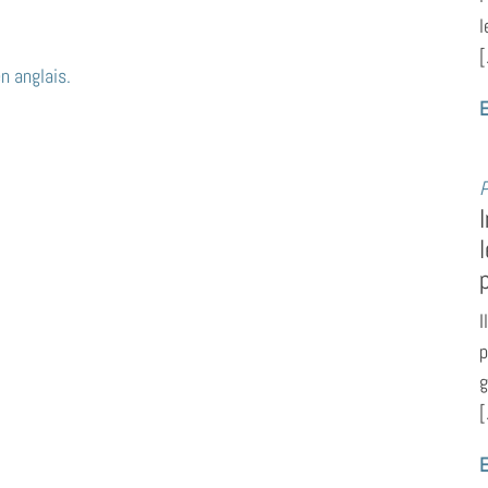
l
[
n anglais.
E
P
I
p
g
[
E