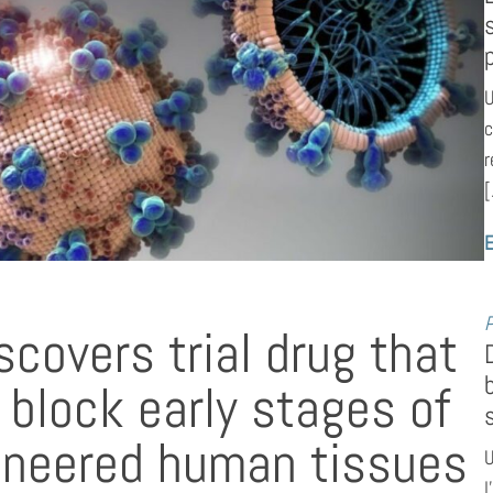
U
c
r
[
E
P
scovers trial drug that
y block early stages of
ineered human tissues
U
l