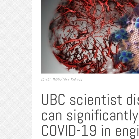
Credit: IMBA/Tibor Kulcsar
UBC scientist di
can significantl
COVID-19 in eng