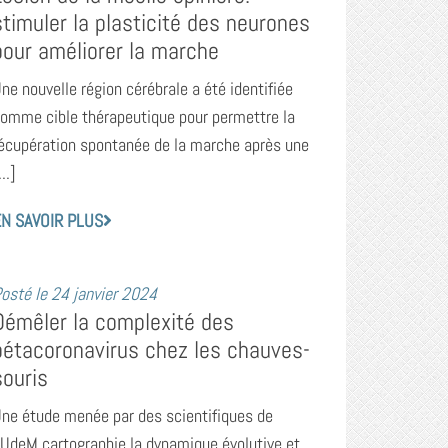
stimuler la plasticité des neurones
pour améliorer la marche
ne nouvelle région cérébrale a été identifiée
omme cible thérapeutique pour permettre la
écupération spontanée de la marche après une
...]
N SAVOIR PLUS
osté le
24 janvier 2024
Démêler la complexité des
bétacoronavirus chez les chauves-
souris
ne étude menée par des scientifiques de
’UdeM cartographie la dynamique évolutive et