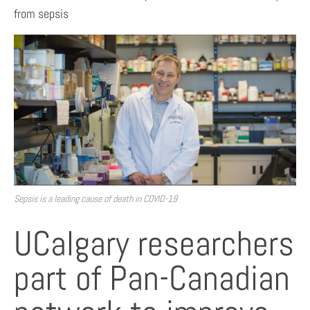
from sepsis
Sepsis is a leading cause of death in COVID-19
UCalgary researchers
part of Pan-Canadian