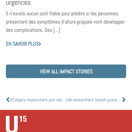
urgences
Il n’existe aucun outil fiable pour prédire si les personnes
présentant des symptômes d’allure grippale vont développer
des complications. Des [...]
EN SAVOIR PLUS
VIEW ALL IMPACT STORIES
UCalgary researchers join national effort to use plasma as a treatment for COVID-19
UM researchers launch preventative drug trial for health-care workers at risk of COVID-19