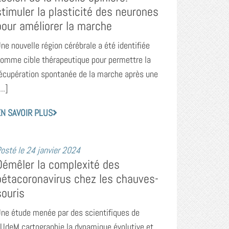
stimuler la plasticité des neurones
pour améliorer la marche
ne nouvelle région cérébrale a été identifiée
omme cible thérapeutique pour permettre la
écupération spontanée de la marche après une
...]
N SAVOIR PLUS
osté le
24 janvier 2024
Démêler la complexité des
bétacoronavirus chez les chauves-
souris
ne étude menée par des scientifiques de
’UdeM cartographie la dynamique évolutive et