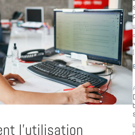
U
c
r
[
E
P
t l’utilisation
U
l