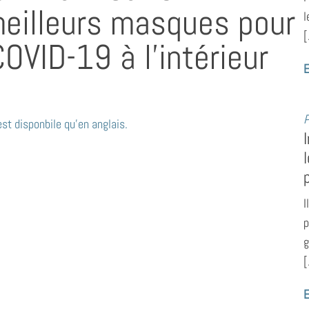
meilleurs masques pour
l
[
COVID-19 à l’intérieur
E
P
st disponbile qu’en anglais.
I
p
g
[
E