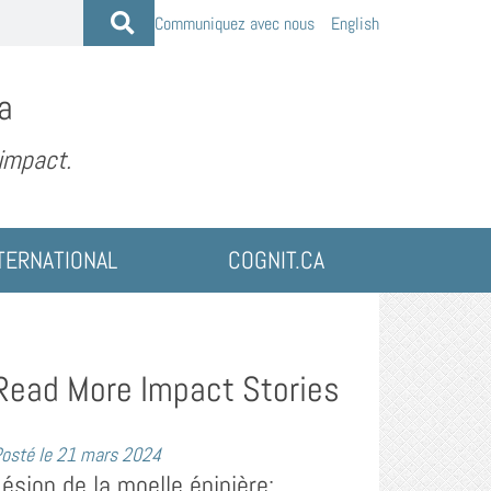
Communiquez avec nous
English
a
 impact.
TERNATIONAL
COGNIT.CA
Read More Impact Stories
osté le
21 mars 2024
Lésion de la moelle épinière: