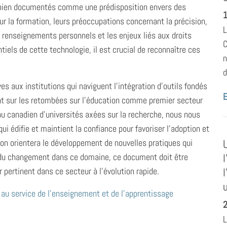
 bien documentés comme une prédisposition envers des
1
r la formation, leurs préoccupations concernant la précision,
L
s renseignements personnels et les enjeux liés aux droits
C
iels de cette technologie, il est crucial de reconnaître ces
n
d
ves aux institutions qui naviguent l’intégration d’outils fondés
E
tent sur les retombées sur l’éducation comme premier secteur
au canadien d’universités axées sur la recherche, nous nous
i édifie et maintient la confiance pour favoriser l’adoption et
tion orientera le développement de nouvelles pratiques qui
du changement dans ce domaine, ce document doit être
l
pertinent dans ce secteur à l’évolution rapide.
le au service de l’enseignement et de l’apprentissage
2
L