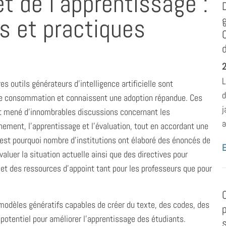
t de l’apprentissage :
es et practiques
2
L
 outils générateurs d’intelligence artificielle sont
d
de consommation et connaissent une adoption répandue. Ces
j
t mené d’innombrables discussions concernant les
a
nement, l’apprentissage et l’évaluation, tout en accordant une
C’est pourquoi nombre d’institutions ont élaboré des énoncés de
E
valuer la situation actuelle ainsi que des directives pour
s et des ressources d’appoint tant pour les professeurs que pour
s modèles génératifs capables de créer du texte, des codes, des
potentiel pour améliorer l’apprentissage des étudiants.