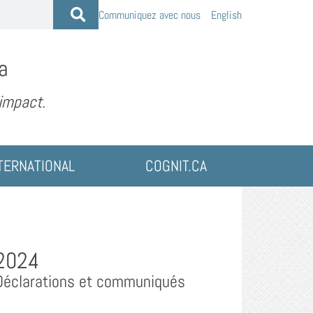
Communiquez avec nous
English
a
 impact.
TERNATIONAL
COGNIT.CA
2024
Déclarations et communiqués