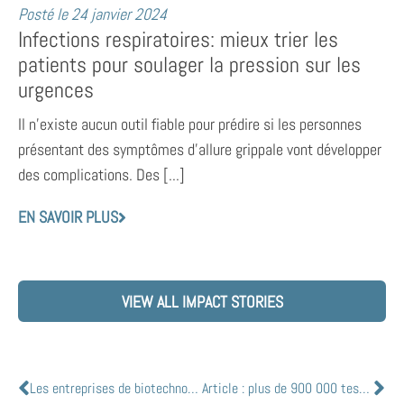
Posté le
24 janvier 2024
Infections respiratoires: mieux trier les
patients pour soulager la pression sur les
urgences
Il n’existe aucun outil fiable pour prédire si les personnes
présentant des symptômes d’allure grippale vont développer
des complications. Des [...]
EN SAVOIR PLUS
VIEW ALL IMPACT STORIES
Les entreprises de biotechnologie développées par l’Université de la Colombie-Britannique mènent les efforts mondiaux en matière de pandémie
Article : plus de 900 000 tests COVID-19 traités par la division de microbiologie PaLM