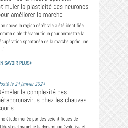
stimuler la plasticité des neurones
pour améliorer la marche
ne nouvelle région cérébrale a été identifiée
omme cible thérapeutique pour permettre la
écupération spontanée de la marche après une
...]
N SAVOIR PLUS
osté le
24 janvier 2024
Démêler la complexité des
bétacoronavirus chez les chauves-
souris
ne étude menée par des scientifiques de
’UdeM cartographie la dynamique évolutive et