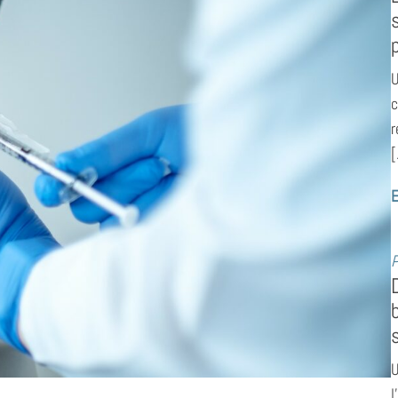
U
c
r
[
E
P
U
l