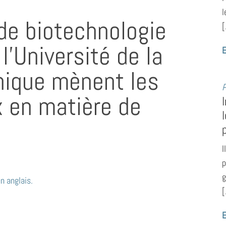
l
de biotechnologie
[
l’Université de la
E
nique mènent les
P
x en matière de
I
p
g
n anglais.
[
E