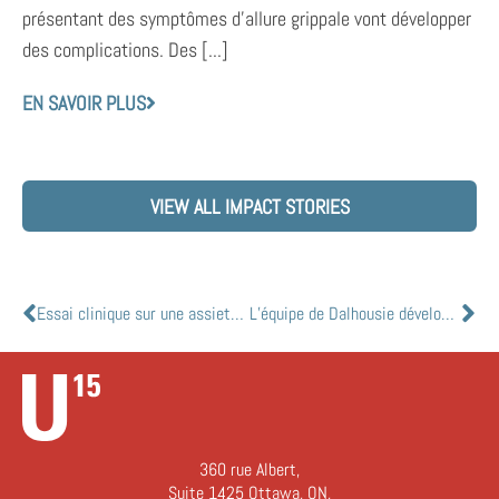
présentant des symptômes d’allure grippale vont développer
des complications. Des [...]
EN SAVOIR PLUS
VIEW ALL IMPACT STORIES
Essai clinique sur une assiette : des chercheurs vont créer un nouveau modèle pulmonaire de « respiration » pour étudier des maladies comme la COVID-19
L’équipe de Dalhousie développe des textiles non tissés capables de neutraliser les virus dans les masques de protection individuelle.
360 rue Albert,
Suite 1425 Ottawa, ON,