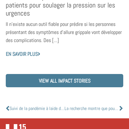
patients pour soulager la pression sur les
urgences
Il n’existe aucun outil fiable pour prédire si les personnes
présentant des symptômes d’allure grippale vont développer
des complications. Des [...]
EN SAVOIR PLUS
VIEW ALL IMPACT STORIES
Suivi de la pandémie à laide des eaux usées: il nest pas trop tard
La recherche montre que pour les personnes de plus de 50 ans, même la COVID-19 « légère » peut entraîner des problèmes de mobilité