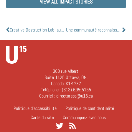
VIEW ALL IMPACT STORIES
Creative Destruction Lab launches COVID  19 lab
Une communauté reconnaissante et impliquée
360 rue Albert,
Suite 1425 Ottawa, ON,
Canada, K1R 7X7
Téléphone :
(613) 695-5155
Courriel :
directorate@u15.ca
Politique d’accessibilité
Politique de confidentialité
Carte du site
Communiquez avec nous