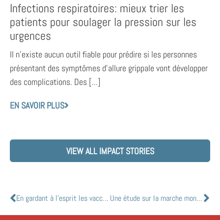
Infections respiratoires: mieux trier les
patients pour soulager la pression sur les
urgences
Il n’existe aucun outil fiable pour prédire si les personnes
présentant des symptômes d’allure grippale vont développer
des complications. Des [...]
EN SAVOIR PLUS
VIEW ALL IMPACT STORIES
En gardant à l’esprit les vaccins, l’Université de Toronto rassemble des experts pour combler les lacunes de la bioproduction au Canada
Une étude sur la marche montre que les adultes plus âgés trouvent des moyens d’être actifs dans les verrouillages COVID